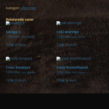
antal
Kategori:
Øreringe
Relaterede varer
Savage 3
Loki øreringe
1,550.00
kr.
1,250.00
kr.
incl. moms
incl. moms
Tilføj til kurv
Tilføj til kurv
Creol Ametyst
Creol Kromdiopsid
1,650.00
kr.
1,850.00
kr.
incl. moms
incl. moms
Tilføj til kurv
Tilføj til kurv