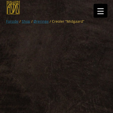
Hop
til
indhold
Forside
/
Shop
/
Øreringe
/ Creoler “Midgaard”