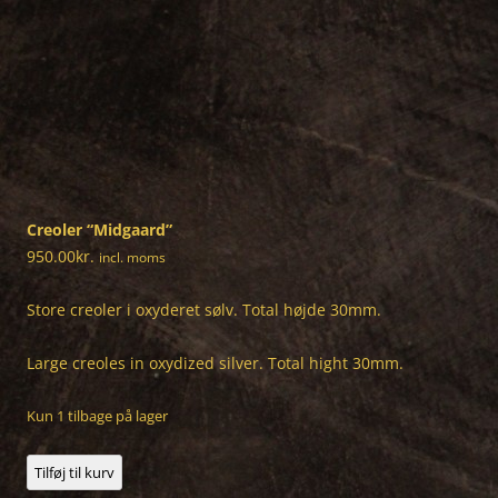
Creoler “Midgaard”
950.00
kr.
incl. moms
Store creoler i oxyderet sølv. Total højde 30mm.
Large creoles in oxydized silver. Total hight 30mm.
Kun 1 tilbage på lager
Creoler
Tilføj til kurv
"Midgaard"