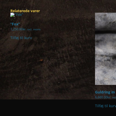
Relaterede varer
“Fox”
1,250.00
kr.
incl. moms
Tilføj til kurv
Guldring m 
6,600.00
kr.
inc
Tilføj til kur