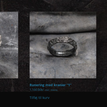
Runering med kranier “1”
1,100.00
kr.
incl. moms
Tilføj til kurv