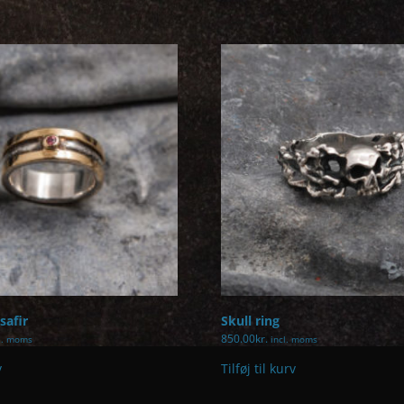
safir
Skull ring
850.00
kr.
l. moms
incl. moms
v
Tilføj til kurv