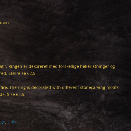
NTAKT
afir. Ringen er dekoreret med forskellige helleristninger og
ed. Størrelse 62,5.
fire. The ring is decorated with different stonecarving motifs
e. Size 62,5.
nge
,
Unika