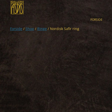
Hop
til
indhold
FORSIDE
Forside
/
Shop
/
Ringe
/ Nordisk Safir ring