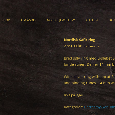
SHOP
OM ÀSDIS
NORDIC JEWELLERY
GALLERI
KO
KATALOG
ARMBÅND
Nordisk Safir ring
CART
HALSSMYKKER
2,950.00
kr.
incl. moms
CHECKOUT
RINGE
Bred sølv ring med u-slebet S
HANDELSBETINGELSER
ØRERINGE
binde runer. Den er 14 mm br
HERRESMYKKER
Wide silver ring with uncut Sa
and binding runes. 14 mm wid
UNIKA
Ikke på lager
Kategorier:
Herresmykker
,
Ri