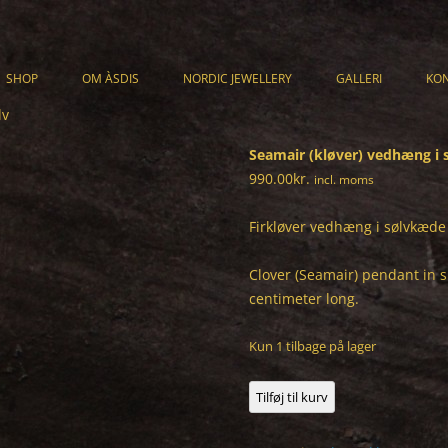
SHOP
OM ÀSDIS
NORDIC JEWELLERY
GALLERI
KO
lv
KATALOG
ARMBÅND
Seamair (kløver) vedhæng i 
CART
HALSSMYKKER
990.00
kr.
incl. moms
CHECKOUT
RINGE
Firkløver vedhæng i sølvkæd
HANDELSBETINGELSER
ØRERINGE
Clover (Seamair) pendant in si
HERRESMYKKER
centimeter long.
UNIKA
Kun 1 tilbage på lager
Seamair
Tilføj til kurv
(kløver)
vedhæng