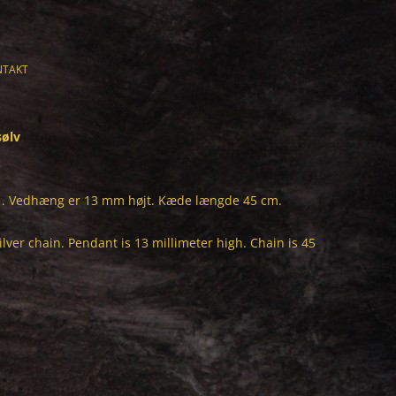
NTAKT
sølv
e . Vedhæng er 13 mm højt. Kæde længde 45 cm.
lver chain. Pendant is 13 millimeter high. Chain is 45