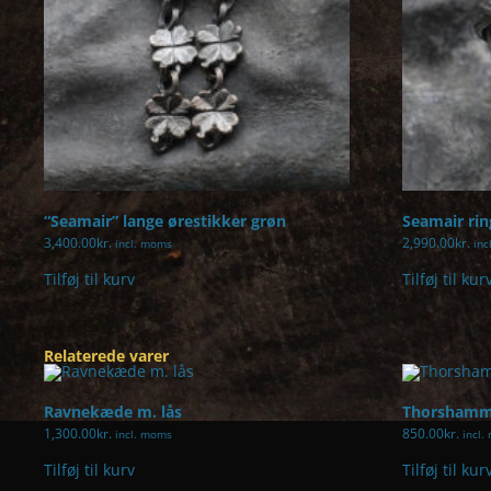
“Seamair” lange ørestikker grøn
Seamair ri
3,400.00
kr.
2,990.00
kr.
incl. moms
inc
Tilføj til kurv
Tilføj til kur
Relaterede varer
Ravnekæde m. lås
Thorshamm
1,300.00
kr.
850.00
kr.
incl. moms
incl.
Tilføj til kurv
Tilføj til kur