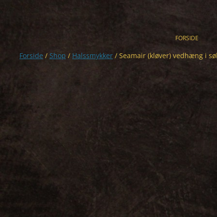
Hop
til
indhold
FORSIDE
Forside
/
Shop
/
Halssmykker
/ Seamair (kløver) vedhæng i sø