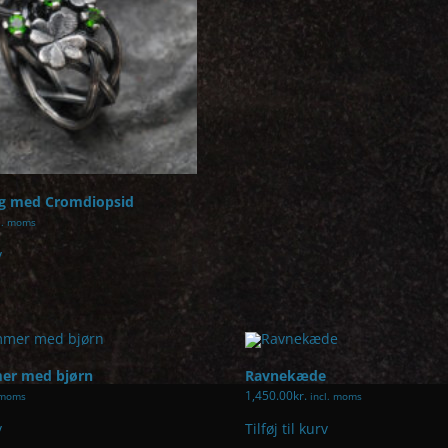
ng med Cromdiopsid
l. moms
v
er med bjørn
Ravnekæde
1,450.00
kr.
 moms
incl. moms
v
Tilføj til kurv