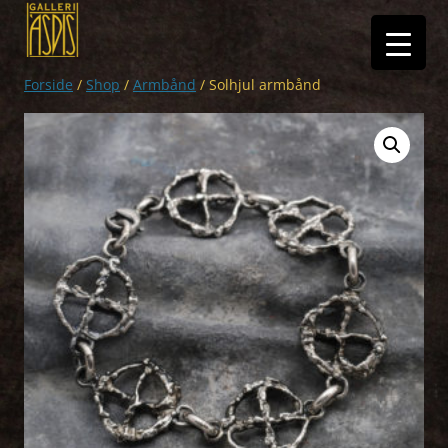
Hop
til
indhold
Forside
/
Shop
/
Armbånd
/ Solhjul armbånd