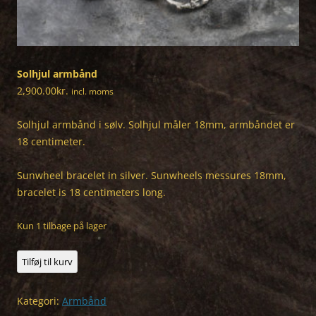
Solhjul armbånd
2,900.00
kr.
incl. moms
Solhjul armbånd i sølv. Solhjul måler 18mm, armbåndet er
18 centimeter.
Sunwheel bracelet in silver. Sunwheels messures 18mm,
bracelet is 18 centimeters long.
Kun 1 tilbage på lager
Solhjul
Tilføj til kurv
armbånd
antal
Kategori:
Armbånd