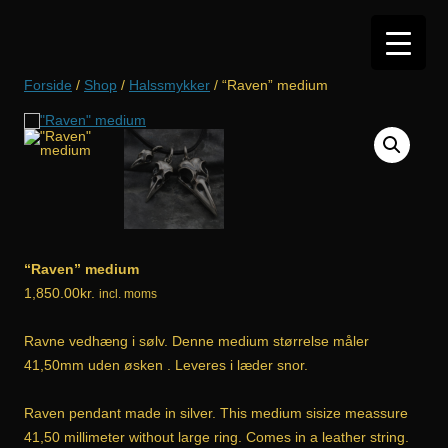
Hop
til
indhold
Forside
/
Shop
/
Halssmykker
/ “Raven” medium
“Raven” medium
1,850.00
kr.
incl. moms
Ravne vedhæng i sølv. Denne medium størrelse måler
41,50mm uden øsken . Leveres i læder snor.
Raven pendant made in silver. This medium sisize meassure
41,50 millimeter without large ring. Comes in a leather string.