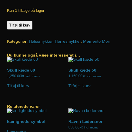
Kun 1 tilbage på lager
"Raven"
Tilføj til kurv
medium
antal
Kategorier:
Halssmykker
,
Herresmykker
,
Memento Mori
Du kunne også være interesseret i…
Skull kæde 60
Skull kæde 50
1,250.00
kr.
1,150.00
kr.
incl. moms
incl. moms
Tilføj til kurv
Tilføj til kurv
Relaterede varer
kærligheds symbol
Ravn i lædersnor
850.00
kr.
incl. moms
Læs mere