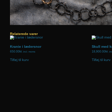
Relaterede varer
Kranie i lædersnor
Skull med k
650.00
kr.
18,900.00
kr.
incl. moms
in
Tilføj til kurv
Tilføj til kurv