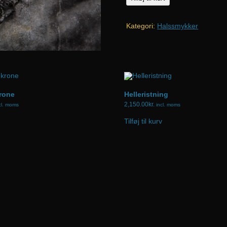
m
guldled
Kategori:
Halssmykker
antal
rone
Helleristning
2,150.00
kr.
cl. moms
incl. moms
Tilføj til kurv