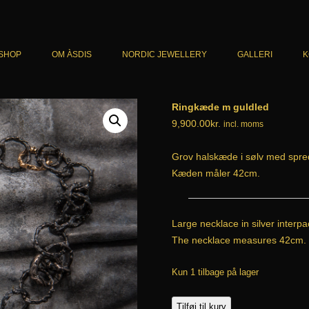
SHOP
OM ÀSDIS
NORDIC JEWELLERY
GALLERI
K
KATALOG
ARMBÅND
Ringkæde m guldled
CART
HALSSMYKKER
9,900.00
kr.
incl. moms
CHECKOUT
RINGE
Grov halskæde i sølv med spred
HANDELSBETINGELSER
ØRERINGE
Kæden måler 42cm.
HERRESMYKKER
Large necklace in silver interpa
UNIKA
The necklace measures 42cm.
Kun 1 tilbage på lager
Ringkæde
Tilføj til kurv