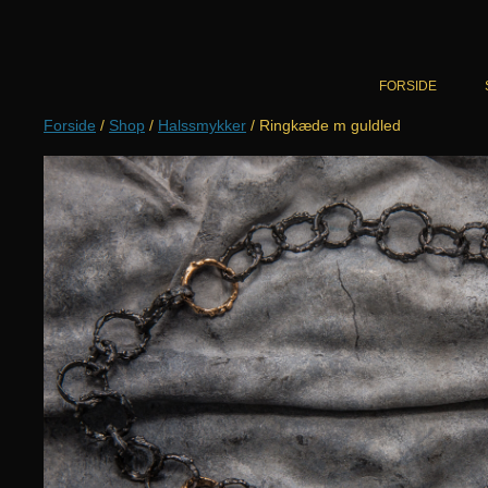
Hop
til
indhold
FORSIDE
Forside
/
Shop
/
Halssmykker
/ Ringkæde m guldled