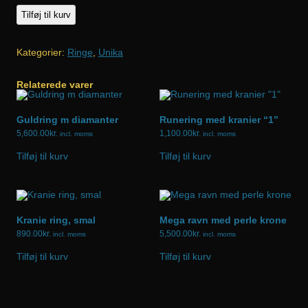
Musica
Tilføj til kurv
#2
antal
Kategorier:
Ringe
,
Unika
Relaterede varer
Guldring m diamanter
Runering med kranier “1”
5,600.00
kr.
1,100.00
kr.
incl. moms
incl. moms
Tilføj til kurv
Tilføj til kurv
Kranie ring, smal
Mega ravn med perle krone
890.00
kr.
5,500.00
kr.
incl. moms
incl. moms
Tilføj til kurv
Tilføj til kurv