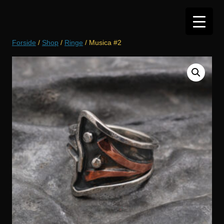
Hop
til
indhold
Forside
/
Shop
/
Ringe
/ Musica #2