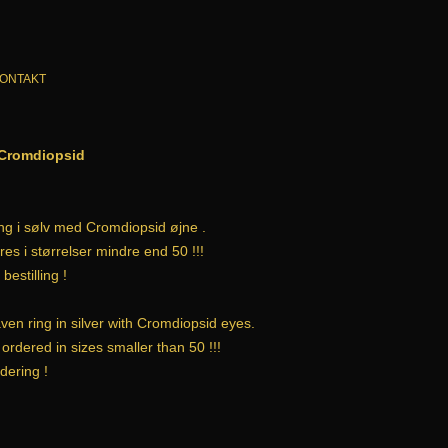
ONTAKT
 Cromdiopsid
ng i sølv med Cromdiopsid øjne .
es i størrelser mindre end 50 !!!
bestilling !
en ring in silver with Cromdiopsid eyes.
ordered in sizes smaller than 50 !!!
dering !