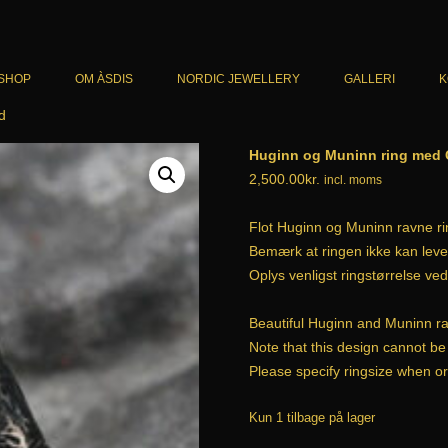
SHOP
OM ÀSDIS
NORDIC JEWELLERY
GALLERI
K
d
KATALOG
ARMBÅND
Huginn og Muninn ring med
CART
HALSSMYKKER
2,500.00
kr.
incl. moms
CHECKOUT
RINGE
Flot Huginn og Muninn ravne ri
HANDELSBETINGELSER
ØRERINGE
Bemærk at ringen ikke kan lever
Oplys venligst ringstørrelse ved 
HERRESMYKKER
Beautiful Huginn and Muninn rav
UNIKA
Note that this design cannot be 
Please specify ringsize when or
Kun 1 tilbage på lager