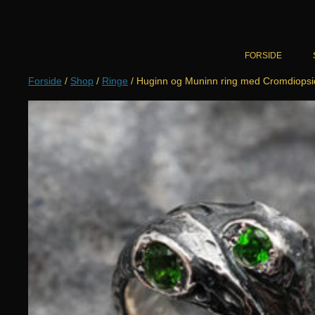
Hop
til
indhold
FORSIDE
Forside
/
Shop
/
Ringe
/ Huginn og Muninn ring med Cromdiopsi