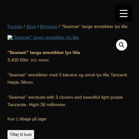
Hop
til
indhold
Forside
/
Shop
/
Øreringe
/ “Seamair” lange ørestikker lys lilla
“Seamair” lange ørestikker lys lilla
3,400.00
kr.
incl. moms
“Seamair” ørestikker med 3 kløvere og smuk lys lilla Tanzanit.
Højde 38mm.
“Seamair” earstuds with 3 clovers and beautiful light purple
Tanzanite. Hight 38 millimeter.
Kun 1 tilbage på lager
"Seamair"
Tilføj til kurv