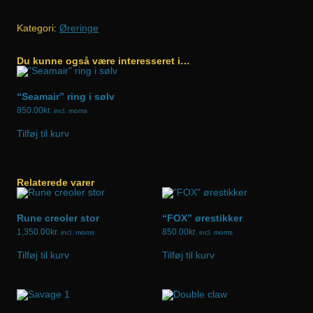
lange
ørestikker
Kategori:
Øreringe
lys
lilla
Du kunne også være interesseret i…
antal
“Seamair” ring i sølv
850.00
kr.
incl. moms
Tilføj til kurv
Relaterede varer
Rune creoler stor
“FOX” ørestikker
1,350.00
kr.
850.00
kr.
incl. moms
incl. moms
Tilføj til kurv
Tilføj til kurv