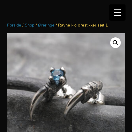
Hop
til
indhold
Forside
/
Shop
/
Øreringe
/ Ravne klo ørestikker sæt 1