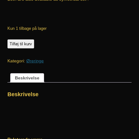
Kun 1 tilbage på lager
Ravne
Tilføj til kurv
klo
ørestikker
Kategori:
Øreringe
sæt
1
Beskrivelse
antal
Beskrivelse