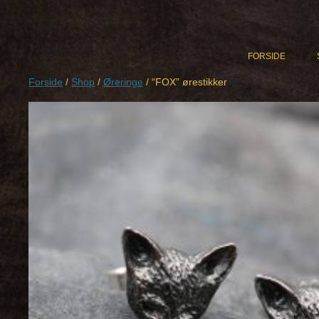
Hop
til
indhold
FORSIDE
Forside
/
Shop
/
Øreringe
/ “FOX” ørestikker