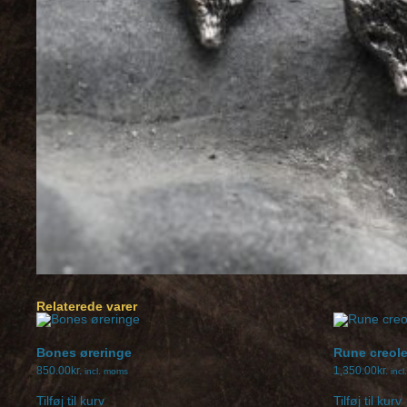
Relaterede varer
Bones øreringe
Rune creole
850.00
kr.
1,350.00
kr.
incl. moms
inc
Tilføj til kurv
Tilføj til kurv