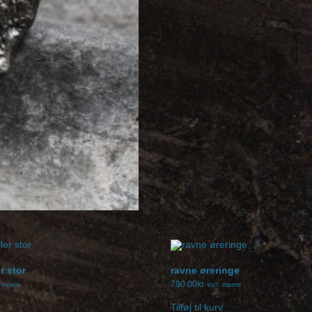
r stor
ravne øreringe
790.00
kr.
l. moms
incl. moms
Tilføj til kurv