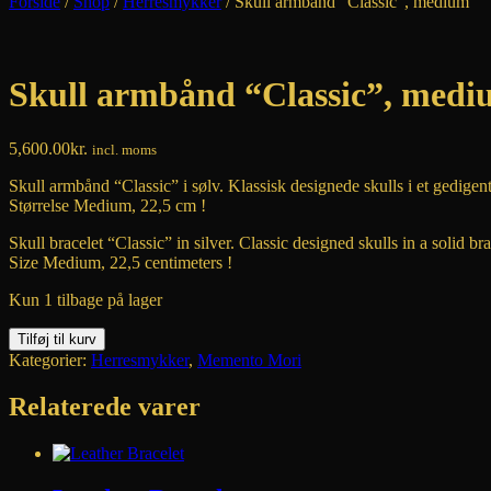
Forside
/
Shop
/
Herresmykker
/ Skull armbånd “Classic”, medium
Skull armbånd “Classic”, med
5,600.00
kr.
incl. moms
Skull armbånd “Classic” i sølv. Klassisk designede skulls i et gedige
Størrelse Medium, 22,5 cm !
Skull bracelet “Classic” in silver. Classic designed skulls in a solid bra
Size Medium, 22,5 centimeters !
Kun 1 tilbage på lager
Skull
Tilføj til kurv
armbånd
Kategorier:
Herresmykker
,
Memento Mori
"Classic",
medium
Relaterede varer
antal