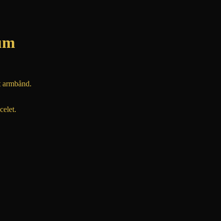
ium
nt armbånd.
celet.