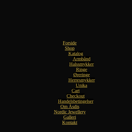
Forside
Shop
Katalog
Armbånd
Halssmykker
Ringe
Øreringe
Herresmykker
Unika
Cart
Checkout
Handelsbetingelser
Om Àsdis
Nordic Jewellery
Galleri
Kontakt