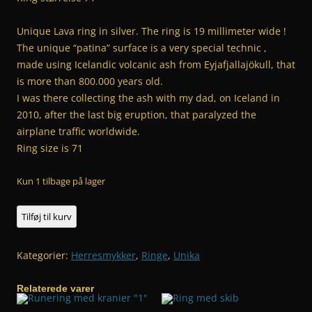
Unique Lava ring in silver. The ring is 19 millimeter wide !
The unique “patina” surface is a very special technic ,
made using Icelandic volcanic ash from Eyjafjallajökull, that
is more than 800.000 years old.
I was there collecting the ash with my dad, on Iceland in
2010, after the last big eruption, that paralyzed the
airplane traffic worldwide.
Ring size is 71
Kun 1 tilbage på lager
Lava
Tilføj til kurv
ring
antal
Kategorier:
Herresmykker
,
Ringe
,
Unika
Relaterede varer