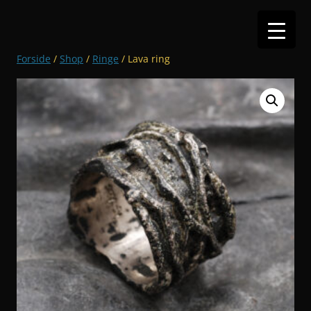
Hop
til
indhold
Forside
/
Shop
/
Ringe
/ Lava ring