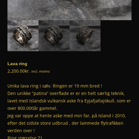
Lava ring
2,200.00
kr.
incl. moms
Unika lava ring i sølv. Ringen er 19 mm bred !
Den unikke “patina” overflade er er en helt særlig teknik,
lavet med Islandsk vulkansk aske fra Eyjafjallajökull, som er
over 800.000år gammel.
Jeg var oppe at hente aske med min far, på Island i 2010,
efter det sidste store udbrud , der lammede flytrafikken
verden over !
Ring størrelse 71