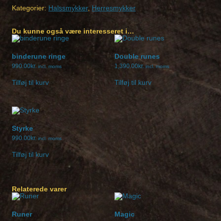
1
Kategorier:
Halssmykker
,
Herresmykker
antal
Du kunne også være interesseret i…
binderune ringe
Double runes
990.00
kr.
1,390.00
kr.
incl. moms
incl. moms
Tilføj til kurv
Tilføj til kurv
Styrke
990.00
kr.
incl. moms
Tilføj til kurv
Relaterede varer
Runer
Magic