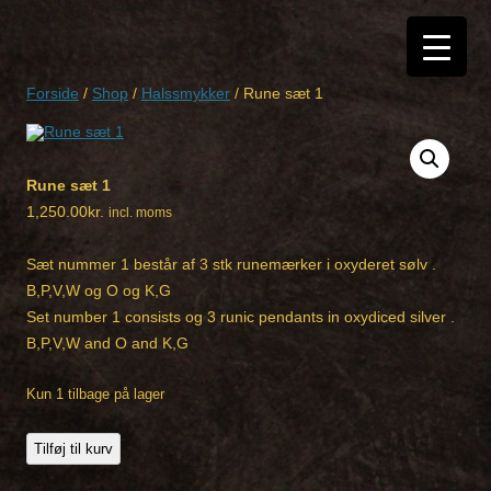
Hop
til
indhold
Forside
/
Shop
/
Halssmykker
/ Rune sæt 1
Rune sæt 1
1,250.00
kr.
incl. moms
Sæt nummer 1 består af 3 stk runemærker i oxyderet sølv .
B,P,V,W og O og K,G
Set number 1 consists og 3 runic pendants in oxydiced silver .
B,P,V,W and O and K,G
Kun 1 tilbage på lager
Rune
Tilføj til kurv
sæt