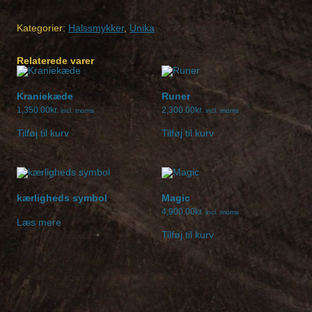
kæde
antal
Kategorier:
Halssmykker
,
Unika
Relaterede varer
Kraniekæde
Runer
1,350.00
kr.
2,300.00
kr.
incl. moms
incl. moms
Tilføj til kurv
Tilføj til kurv
kærligheds symbol
Magic
4,900.00
kr.
incl. moms
Læs mere
Tilføj til kurv