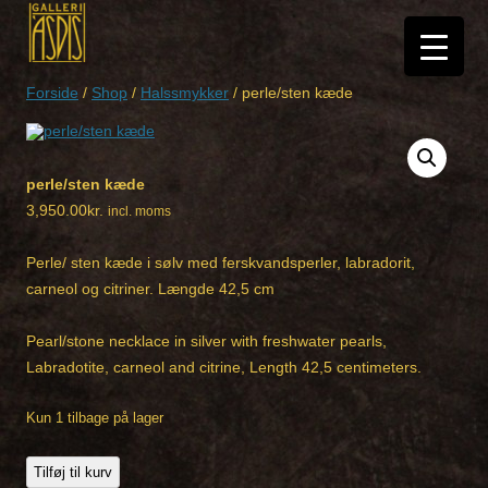
Hop
til
indhold
Forside
/
Shop
/
Halssmykker
/ perle/sten kæde
perle/sten kæde
3,950.00
kr.
incl. moms
Perle/ sten kæde i sølv med ferskvandsperler, labradorit,
carneol og citriner. Længde 42,5 cm
Pearl/stone necklace in silver with freshwater pearls,
Labradotite, carneol and citrine, Length 42,5 centimeters.
Kun 1 tilbage på lager
perle/sten
Tilføj til kurv