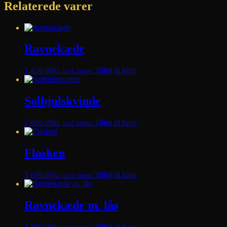
antal
Relaterede varer
Ravnekæde
1,450.00
kr.
Tilføj til kurv
incl. moms
Solhjulskvinde
2,000.00
kr.
Tilføj til kurv
incl. moms
Flasken
5,600.00
kr.
Tilføj til kurv
incl. moms
Ravnekæde m. lås
1,300.00
kr.
Tilføj til kurv