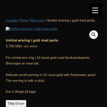
Hop
til
indhold
Forside
/
Shop
/
Øreringe
/ Snirkel ørering i guld med perle.
Snirkel ørering i guld med perle.
3,700.00
kr.
incl. moms
Fin snirkel øre ring i 14 karat guld med ferskvandsperle.
Øreringen er med stik.
Delicate scroll earring in 14 carat gold with freshwater pearl.
The earring is with a stud.
Kun 1 tilbage på lager
Snirkel
Tilføj til kurv