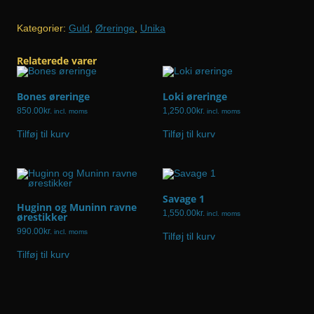
ørering
i
Kategorier:
Guld
,
Øreringe
,
Unika
guld
med
Relaterede varer
perle.
antal
Bones øreringe
Loki øreringe
850.00
kr.
1,250.00
kr.
incl. moms
incl. moms
Tilføj til kurv
Tilføj til kurv
Savage 1
Huginn og Muninn ravne
1,550.00
kr.
incl. moms
ørestikker
990.00
kr.
incl. moms
Tilføj til kurv
Tilføj til kurv