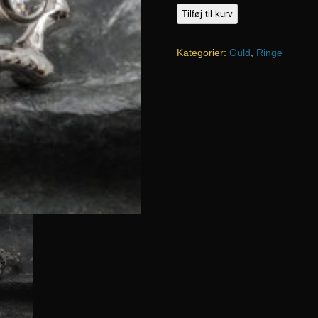
Hjerte
Tilføj til kurv
ring
i
Kategorier:
Guld
,
Ringe
hvidguld
antal