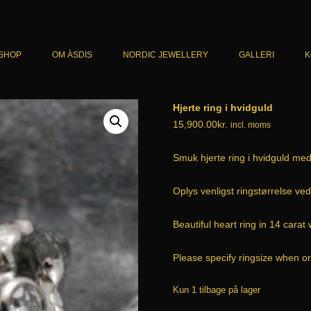
SHOP
OM ÀSDIS
NORDIC JEWELLERY
GALLERI
K
KATALOG
ARMBÅND
Hjerte ring i hvidguld
CART
HALSSMYKKER
15,900.00
kr.
incl. moms
CHECKOUT
RINGE
Smuk hjerte ring i hvidguld med 
HANDELSBETINGELSER
ØRERINGE
Oplys venligst ringstørrelse ved 
HERRESMYKKER
Beautiful heart ring in 14 carat
UNIKA
Please specify ringsize when or
Kun 1 tilbage på lager