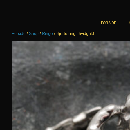
Hop
til
indhold
FORSIDE
Forside
/
Shop
/
Ringe
/ Hjerte ring i hvidguld