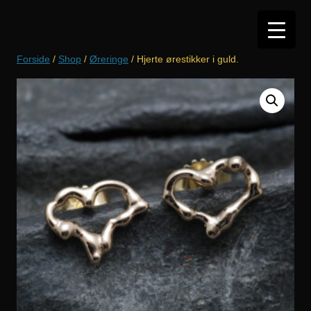
Hop
til
indhold
Forside
/
Shop
/
Øreringe
/ Hjerte ørestikker i guld.