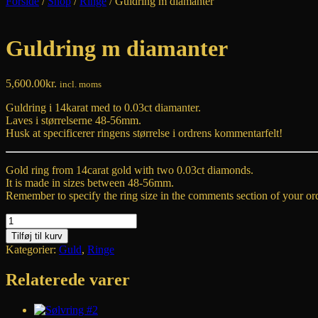
Forside
/
Shop
/
Ringe
/ Guldring m diamanter
Guldring m diamanter
5,600.00
kr.
incl. moms
Guldring i 14karat med to 0.03ct diamanter.
Laves i størrelserne 48-56mm.
Husk at specificerer ringens størrelse i ordrens kommentarfelt!
Gold ring from 14carat gold with two 0.03ct diamonds.
It is made in sizes between 48-56mm.
Remember to specify the ring size in the comments section of your or
Guldring
m
Tilføj til kurv
diamanter
Kategorier:
Guld
,
Ringe
antal
Relaterede varer