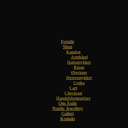
Forside
Shop
Katalog
Armbånd
Halssmykker
Ringe
Øreringe
Herresmykker
Unika
Cart
Checkout
Handelsbetingelser
Om Àsdis
Nordic Jewellery
Galleri
Kontakt