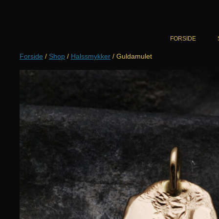
Hop
til
indhold
FORSIDE
Forside
/
Shop
/
Halssmykker
/ Guldamulet