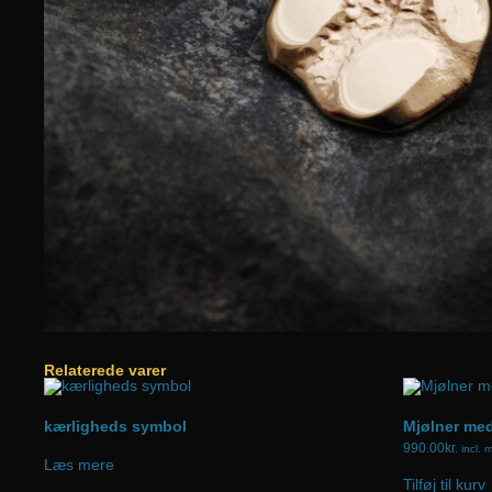
Relaterede varer
kærligheds symbol
Mjølner me
990.00
kr.
incl.
Læs mere
Tilføj til kurv