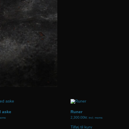
d aske
Runer
2,300.00
kr.
 moms
incl. moms
Tilføj til kurv