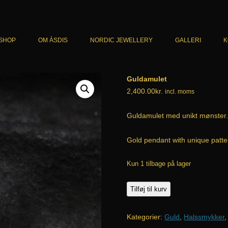
SHOP
OM ÀSDIS
NORDIC JEWELLERY
GALLERI
K
KATALOG
ARMBÅND
Guldamulet
CART
HALSSMYKKER
2,400.00
kr.
incl. moms
CHECKOUT
RINGE
Guldamulet med unikt mønster
HANDELSBETINGELSER
ØRERINGE
Gold pendant with unique patter
HERRESMYKKER
Kun 1 tilbage på lager
UNIKA
Guldamulet
Tilføj til kurv
antal
Kategorier:
Guld
,
Halssmykker