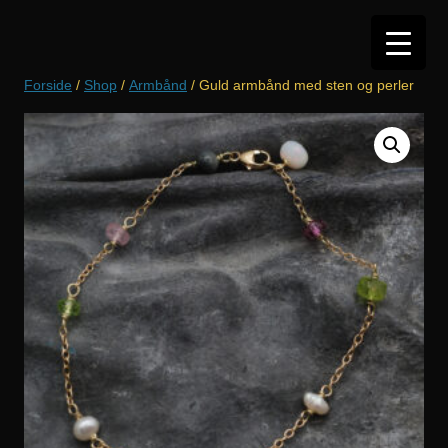
Hop
til
indhold
Forside
/
Shop
/
Armbånd
/ Guld armbånd med sten og perler