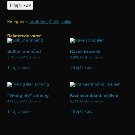
Guld
Tilføj til kurv
armbånd
med
Kategorier:
Armbånd
,
Guld
,
Unika
sten
og
Relaterede varer
perler
antal
Solhjul armbånd
Raven bracelet
2,700.00
kr.
2,990.00
kr.
incl. moms
incl. moms
Tilføj til kurv
Tilføj til kurv
“Viking life” armring
Kraniearmbånd, mellem
4,800.00
kr.
4,750.00
kr.
incl. moms
incl. moms
Tilføj til kurv
Tilføj til kurv