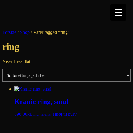
Hop
til
indhold
Forside
/
Shop
/ Varer tagged “ring”
ring
Viser 1 resultat
Kranie ring, smal
890.00
kr.
Tilføj til kurv
incl. moms