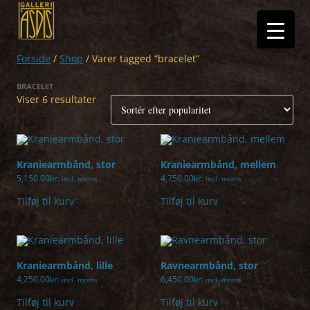
Hop
til
indhold
Forside
/
Shop
/ Varer tagged “bracelet”
BRACELET
Sorteret
Viser 6 resultater
efter
popularitet
Kraniearmbånd, stor
Kraniearmbånd, mellem
5,150.00
kr.
4,750.00
kr.
incl. moms
incl. moms
Tilføj til kurv
Tilføj til kurv
Kraniearmbånd, lille
Ravnearmbånd, stor
4,250.00
kr.
6,450.00
kr.
incl. moms
incl. moms
Tilføj til kurv
Tilføj til kurv